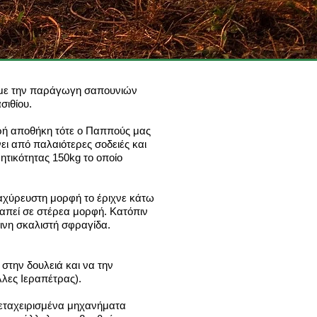
η με την παράγωγη σαπουνιών
σιθίου.
κρή αποθήκη τότε ο Παππούς μας
ι από παλαιότερες σοδειές και
τικότητας 150kg το οποίο
αχύρευστη μορφή το έριχνε κάτω
ραπεί σε στέρεα μορφή. Κατόπιν
λινη σκαλιστή σφραγίδα.
την δουλειά και να την
λλες Ιεραπέτρας).
μεταχειρισμένα μηχανήματα