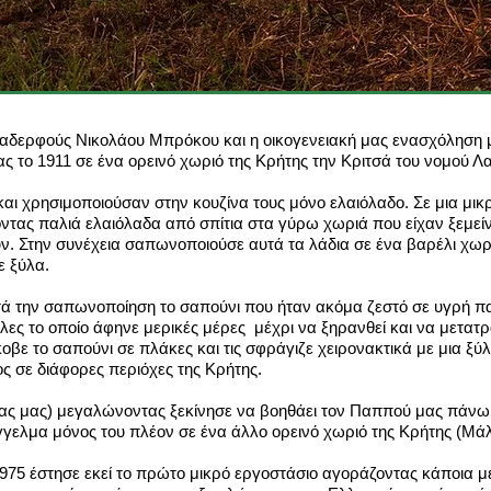
ς αδερφούς Νικολάου Μπρόκου και η οικογενειακή μας ενασχόλησ
ς το 1911 σε ένα ορεινό χωριό της Κρήτης την Κριτσά του νομού Λα
αι χρησιμοποιούσαν στην κουζίνα τους μόνο ελαιόλαδο. Σε μια μι
τας παλιά ελαιόλαδα από σπίτια στα γύρω χωριά που είχαν ξεμείνε
ν. Στην συνέχεια σαπωνοποιούσε αυτά τα λάδια σε ένα βαρέλι χωρη
ε ξύλα.
ετά την σαπωνοποίηση το σαπούνι που ήταν ακόμα ζεστό σε υγρή π
λες το οποίο άφηνε μερικές μέρες μέχρι να ξηρανθεί και να μετατ
οβε το σαπούνι σε πλάκες και τις σφράγιζε χειρονακτικά με μια ξύ
ς σε διάφορες περιόχες της Κρήτης.
ας μας) μεγαλώνοντας ξεκίνησε να βοηθάει τον Παππού μας πάνω σ
άγγελμα μόνος του πλέον σε ένα άλλο ορεινό χωριό της Κρήτης (Μά
 1975 έστησε εκεί το πρώτο μικρό εργοστάσιο αγοράζοντας κάποια 