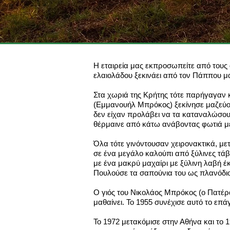
Η εταιρεία μας εκπροσωπείτε από του
ελαιολάδου ξεκινάει από τον Πάππου μα
Στα χωριά της Κρήτης τότε παρήγαγαν κ
(Εμμανουήλ Μπρόκος) ξεκίνησε μαζεύον
δεν είχαν προλάβει να τα καταναλώσου
θέρμαινε από κάτω ανάβοντας φωτιά μ
Όλα τότε γινόντουσαν χειρονακτικά, μ
σε ένα μεγάλο καλούπι από ξύλινες τάβ
με ένα μακρύ μαχαίρι με ξύλινη λαβή έκ
Πουλούσε τα σαπούνια του ως πλανόδιο
Ο γιός του Νικολάος Μπρόκος (ο Πατέρ
μαθαίνει. Το 1955 συνέχισε αυτό το επ
Το 1972 μετακόμισε στην Αθήνα και το