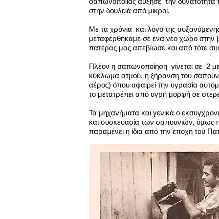
σαπωνοποιίας αύξησε την δυνατότητα 
στην δουλειά από μικροί.
Με τα χρόνια και λόγο της αυξανόμενης
μεταφερθήκαμε σε ένα νέο χώρο στην 
πατέρας μας απεβίωσε και από τότε συν
Πλέον η σαπωνοποίηση γίνεται σε 2 με
κύκλωμα ατμού, η ξήρανση του σαπουν
αέρος) όπου αφαιρεί την υγρασία αυτόμ
το μετατρέπει από υγρή μορφή σε στερ
Τα μηχανήματα και γενικά ο εκσυγχρο
και συσκευασία των σαπουνιών, όμως η 
παραμένει η ίδια από την εποχή του 